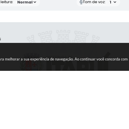
eitura:
Tom de voz:
5
s para melhorar a sua experiência de navegação. Ao continuar você concorda com
as
o Sistema:
3.5.3 - 19/06/2026
Portal atualizado em:
06/08/2026 10:29
D