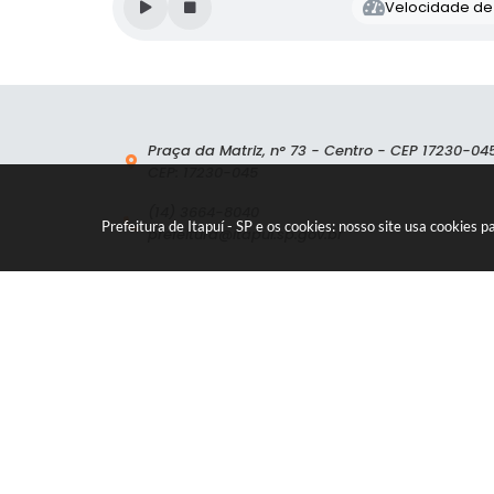
Velocidade de l
Praça da Matriz, n° 73 - Centro - CEP 17230-04
CEP: 17230-045
(14) 3664-8040
Prefeitura de Itapuí - SP e os cookies: nosso site usa cookie
prefeitura@itapui.sp.gov.br
Atendimento de Segunda-feira a Sexta-feira d
7:30h as 11:30h e das 13h as 17:00h.
46.189.726/0001-15
Versão d