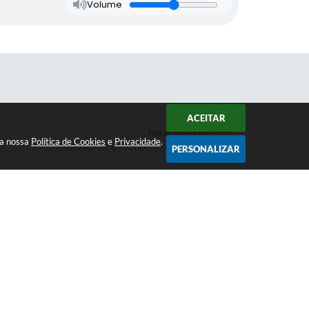
Volume
ACEITAR
Newsletter
 a nossa
Política de Cookies
e
Privacidade
.
Inscreva-se e receba informativos
PERSONALIZAR
Siga-nos
ados Abertos