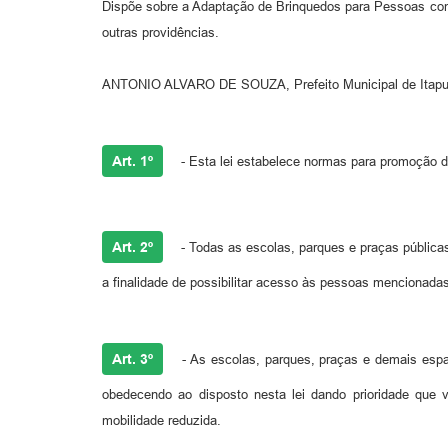
Dispõe sobre a Adaptação de Brinquedos para Pessoas com 
outras providências.
ANTONIO ALVARO DE SOUZA, Prefeito Municipal de Itapuí/SP
Art. 1º
- Esta lei estabelece normas para promoção d
Art. 2º
- Todas as escolas, parques e praças pública
a finalidade de possibilitar acesso às pessoas mencionadas 
Art. 3º
- As escolas, parques, praças e demais espaç
obedecendo ao disposto nesta lei dando prioridade que 
mobilidade reduzida.