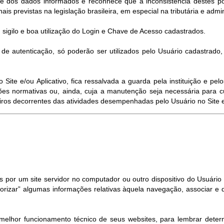
de dos dados informados e reconhece que a inconsistência destes pod
ais previstas na legislação brasileira, em especial na tributária e admin
 sigilo e boa utilização do Login e Chave de Acesso cadastrados.
e autenticação, só poderão ser utilizados pelo Usuário cadastrado
ite e/ou Aplicativo, fica ressalvada a guarda pela instituição e p
es normativas ou, ainda, cuja a manutenção seja necessária para c
eiros decorrentes das atividades desempenhadas pelo Usuário no Site e/
por um site servidor no computador ou outro dispositivo do Usuário (
rizar” algumas informações relativas àquela navegação, associar e d
um melhor funcionamento técnico de seus websites, para lembrar det