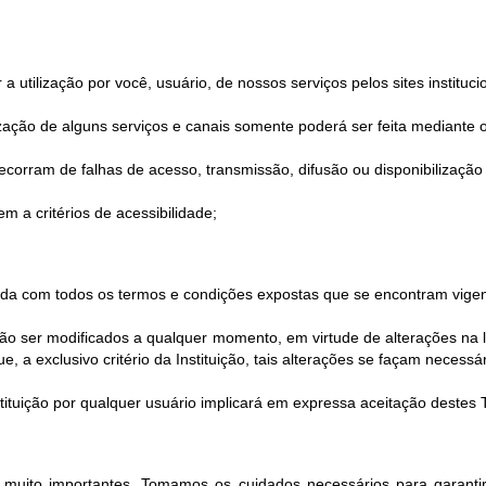
utilização por você, usuário, de nossos serviços pelos sites instituci
ilização de alguns serviços e canais somente poderá ser feita mediante o
corram de falhas de acesso, transmissão, difusão ou disponibilização 
m a critérios de acessibilidade;
corda com todos os termos e condições expostas que se encontram vigen
 ser modificados a qualquer momento, em virtude de alterações na le
 a exclusivo critério da Instituição, tais alterações se façam necessár
Instituição por qualquer usuário implicará em expressa aceitação deste
o muito importantes. Tomamos os cuidados necessários para garantir