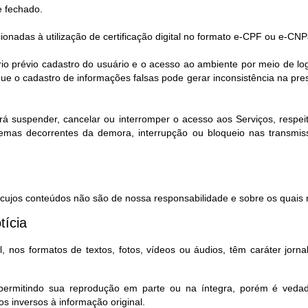
e fechado.
cionadas à utilização de certificação digital no formato e-CPF ou e-CNP
rio prévio cadastro do usuário e o acesso ao ambiente por meio de l
e o cadastro de informações falsas pode gerar inconsistência na pr
rá suspender, cancelar ou interromper o acesso aos Serviços, respeita
lemas decorrentes da demora, interrupção ou bloqueio nas transmi
, cujos conteúdos não são de nossa responsabilidade e sobre os quais n
tícia
 nos formatos de textos, fotos, vídeos ou áudios, têm caráter jorna
, permitindo sua reprodução em parte ou na íntegra, porém é ved
s inversos à informação original.