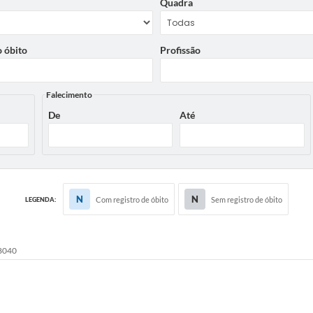
Quadra
 óbito
Profissão
Falecimento
De
Até
N
N
Com registro de óbito
Sem registro de óbito
LEGENDA:
-8040