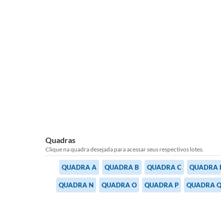
Quadras
Clique na quadra desejada para acessar seus respectivos lotes.
QUADRA A
QUADRA B
QUADRA C
QU
QUADRA N
QUADRA O
QUADRA P
QUADRA 