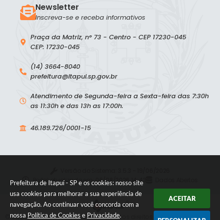
Newsletter
Inscreva-se e receba informativos
Praça da Matriz, n° 73 - Centro - CEP 17230-045
CEP: 17230-045
(14) 3664-8040
prefeitura@itapui.sp.gov.br
Atendimento de Segunda-feira a Sexta-feira das 7:30h
as 11:30h e das 13h as 17:00h.
46.189.726/0001-15
Versão do Sistema:
3.5.3 - 19/06/2026
Portal atualizado em:
06/08/2026 14:43
Dados Abertos
Prefeitura de Itapuí - SP e os cookies: nosso site
usa cookies para melhorar a sua experiência de
ACEITAR
navegação. Ao continuar você concorda com a
nossa
Política de Cookies
e
Privacidade
.
© Copyright Instar - 2006-2026. Todos os direitos reservados -