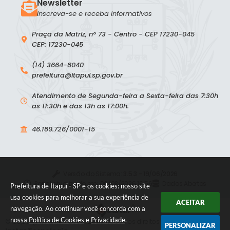
Newsletter
Inscreva-se e receba informativos
Praça da Matriz, n° 73 - Centro - CEP 17230-045
CEP: 17230-045
(14) 3664-8040
prefeitura@itapui.sp.gov.br
Atendimento de Segunda-feira a Sexta-feira das 7:30h
as 11:30h e das 13h as 17:00h.
46.189.726/0001-15
Versão do Sistema:
3.5.3 - 19/06/2026
Portal atualizado em:
06/08/2026 16:56
Dados Abertos
Prefeitura de Itapuí - SP e os cookies: nosso site
usa cookies para melhorar a sua experiência de
ACEITAR
navegação. Ao continuar você concorda com a
nossa
Política de Cookies
e
Privacidade
.
© Copyright Instar - 2006-2026. Todos os direitos reservados -
PERSONALIZAR