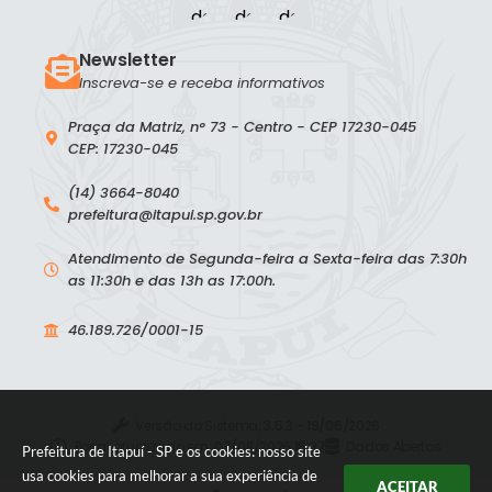
Newsletter
Inscreva-se e receba informativos
Praça da Matriz, n° 73 - Centro - CEP 17230-045
CEP: 17230-045
(14) 3664-8040
prefeitura@itapui.sp.gov.br
Atendimento de Segunda-feira a Sexta-feira das 7:30h
as 11:30h e das 13h as 17:00h.
46.189.726/0001-15
Versão do Sistema:
3.5.3 - 19/06/2026
Portal atualizado em:
07/08/2026 15:37
Dados Abertos
Prefeitura de Itapuí - SP e os cookies: nosso site
usa cookies para melhorar a sua experiência de
ACEITAR