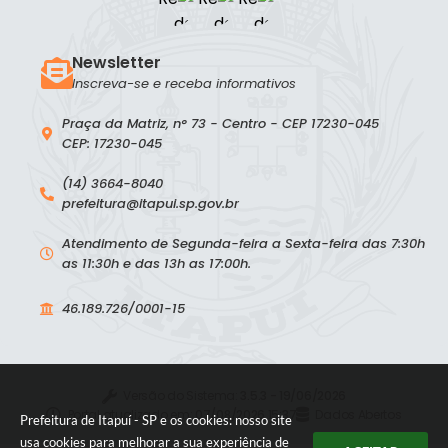
Newsletter
Inscreva-se e receba informativos
Praça da Matriz, n° 73 - Centro - CEP 17230-045
CEP: 17230-045
(14) 3664-8040
prefeitura@itapui.sp.gov.br
Atendimento de Segunda-feira a Sexta-feira das 7:30h
as 11:30h e das 13h as 17:00h.
46.189.726/0001-15
Versão do Sistema:
3.5.3 - 19/06/2026
Portal atualizado em:
07/08/2026 15:37
Dados Abertos
Prefeitura de Itapuí - SP e os cookies: nosso site
usa cookies para melhorar a sua experiência de