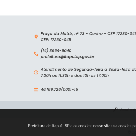
Praça da Matriz, n° 73 - Centro - CEP 17230-04
CEP: 17230-045
(14) 3664-8040
prefeitura@itapui.sp.gov.br
Atendimento de Segunda-feira a Sexta-feira d
7:30h as 11:30h e das 13h as 17:00h.
46.189.726/0001-15
Versão d
Prefeitura de Itapuí - SP e os cookies: nosso site usa cookie
© Co