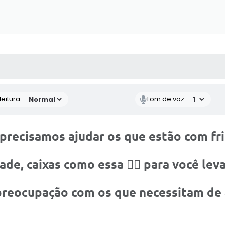
 MÍDIAS
RECEBA NOTÍCIAS
eitura:
Tom de voz:
precisamos ajudar os que estão com frio
dade, caixas como essa 👇🏻 para você lev
preocupação com os que necessitam de 