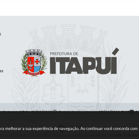
5
as
o Sistema:
3.5.3 - 19/06/2026
Portal atualizado em:
07/08/2026 15:37
D
s para melhorar a sua experiência de navegação. Ao continuar você concorda com
pyright Instar - 2006-2026. Todos os direitos reservados -
Instar Tecnol