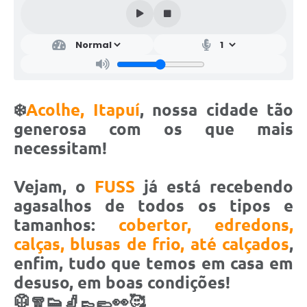
❄️
Acolhe, Itapuí
, nossa cidade tão
generosa com os que mais
necessitam!
Vejam, o
FUSS
já está recebendo
agasalhos de todos os tipos e
tamanhos:
cobertor, edredons,
calças, blusas de frio
, até calçados
,
enfim, tudo que temos em casa em
desuso, em boas condições!
🥼🧣👟🧦👞🥿👀🥰