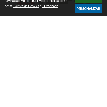
navegação. Ao continuar você concorda com a
nossa
Política de Cookies
e
Privacidade
.
PERSONALIZAR
Newsletter
Inscreva-se e receba informativos
Praça da Matriz, n° 73 - Centro - CEP 17230-045
CEP: 17230-045
(14) 3664-8040
prefeitura@itapui.sp.gov.br
Atendimento de Segunda-feira a Sexta-feira das 7:30h
as 11:30h e das 13h as 17:00h.
46.189.726/0001-15