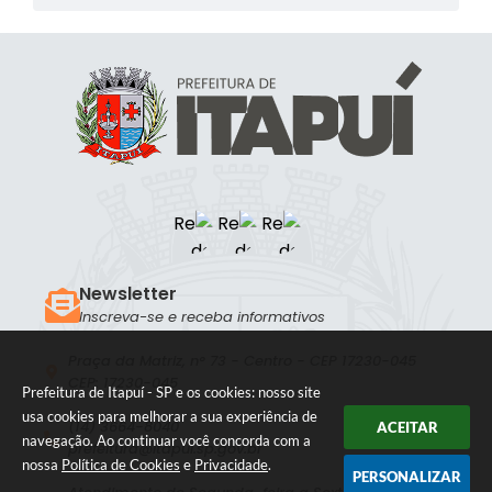
Newsletter
Inscreva-se e receba informativos
Praça da Matriz, n° 73 - Centro - CEP 17230-045
CEP: 17230-045
Prefeitura de Itapuí - SP e os cookies: nosso site
usa cookies para melhorar a sua experiência de
(14) 3664-8040
ACEITAR
navegação. Ao continuar você concorda com a
prefeitura@itapui.sp.gov.br
nossa
Política de Cookies
e
Privacidade
.
PERSONALIZAR