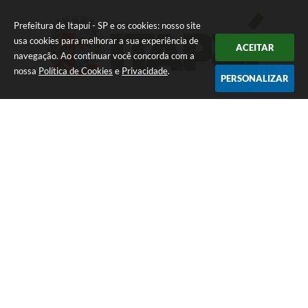
Prefeitura de Itapuí - SP e os cookies: nosso site
usa cookies para melhorar a sua experiência de
ACEITAR
navegação. Ao continuar você concorda com a
nossa
Política de Cookies
e
Privacidade
.
PERSONALIZAR
Newsletter
Inscreva-se e receba informativos
Praça da Matriz, n° 73 - Centro - CEP 17230-045
CEP: 17230-045
(14) 3664-8040
prefeitura@itapui.sp.gov.br
Atendimento de Segunda-feira a Sexta-feira das 7:30h
as 11:30h e das 13h as 17:00h.