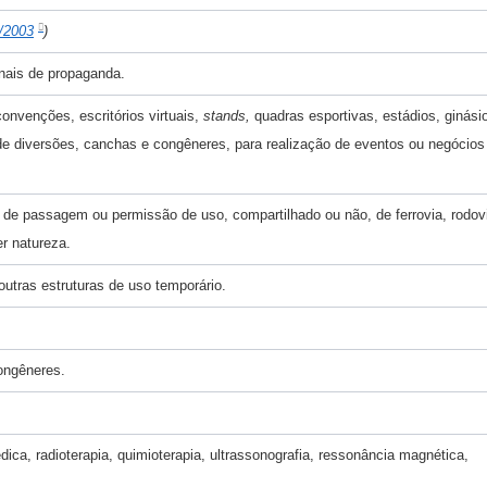
/2003
)
inais de propaganda.
onvenções, escritórios virtuais,
stands,
quadras esportivas, estádios, ginási
de diversões, canchas e congêneres, para realização de eventos ou negócios
 de passagem ou permissão de uso, compartilhado ou não, de ferrovia, rodov
r natureza.
utras estruturas de uso temporário.
ongêneres.
édica, radioterapia, quimioterapia, ultrassonografia, ressonância magnética,