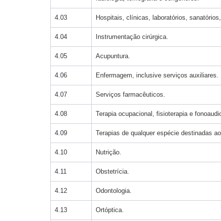
4.03
Hospitais, clínicas, laboratórios, sanatóri
4.04
Instrumentação cirúrgica.
4.05
Acupuntura.
4.06
Enfermagem, inclusive serviços auxiliares.
4.07
Serviços farmacêuticos.
4.08
Terapia ocupacional, fisioterapia e fonoaudi
4.09
Terapias de qualquer espécie destinadas ao 
4.10
Nutrição.
4.11
Obstetrícia.
4.12
Odontologia.
4.13
Ortóptica.