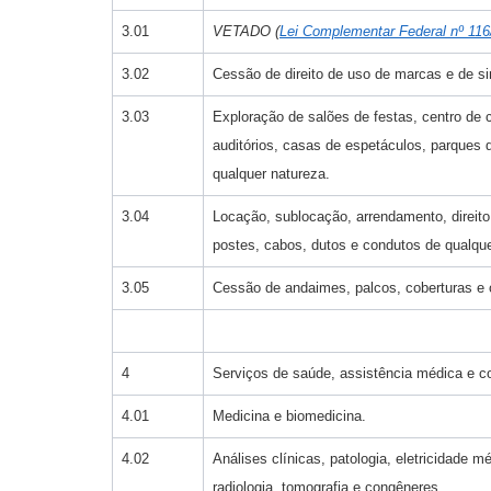
3.01
VETADO (
Lei Complementar Federal nº 116
3.02
Cessão de direito de uso de marcas e de s
3.03
Exploração de salões de festas, centro de c
auditórios, casas de espetáculos, parques 
qualquer natureza.
3.04
Locação, sublocação, arrendamento, direito
postes, cabos, dutos e condutos de qualque
3.05
Cessão de andaimes, palcos, coberturas e o
4
Serviços de saúde, assistência médica e c
4.01
Medicina e biomedicina.
4.02
Análises clínicas, patologia, eletricidade m
radiologia, tomografia e congêneres.