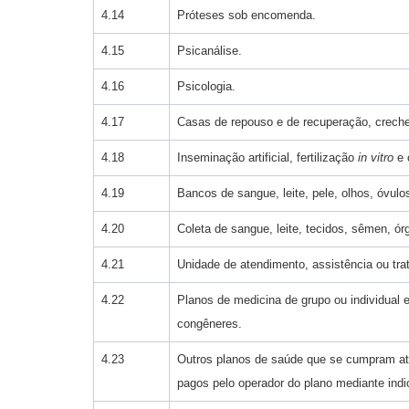
4.14
Próteses sob encomenda.
4.15
Psicanálise.
4.16
Psicologia.
4.17
Casas de repouso e de recuperação, creche
4.18
Inseminação artificial, fertilização
in vitro
e 
4.19
Bancos de sangue, leite, pele, olhos, óvul
4.20
Coleta de sangue, leite, tecidos, sêmen, ór
4.21
Unidade de atendimento, assistência ou tr
4.22
Planos de medicina de grupo ou individual e
congêneres.
4.23
Outros planos de saúde que se cumpram atr
pagos pelo operador do plano mediante indic