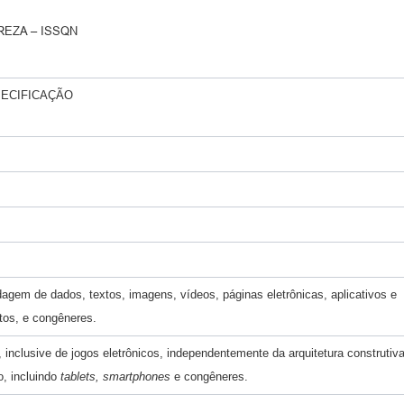
EZA – ISSQN
PECIFICAÇÃO
em de dados, textos, imagens, vídeos, páginas eletrônicas, aplicativos e
tos, e congêneres.
nclusive de jogos eletrônicos, independentemente da arquitetura construtiv
, incluindo
tablets, smartphones
e congêneres.