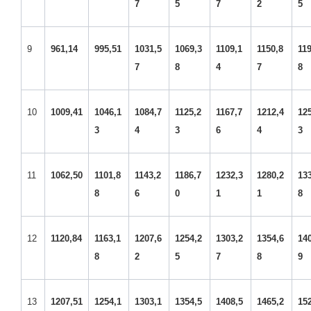
7
5
7
2
5
9
961,14
995,51
1031,5
1069,3
1109,1
1150,8
119
7
8
4
7
8
10
1009,41
1046,1
1084,7
1125,2
1167,7
1212,4
12
3
4
3
6
4
3
11
1062,50
1101,8
1143,2
1186,7
1232,3
1280,2
13
8
6
0
1
1
8
12
1120,84
1163,1
1207,6
1254,2
1303,2
1354,6
14
8
2
5
7
8
9
13
1207,51
1254,1
1303,1
1354,5
1408,5
1465,2
15