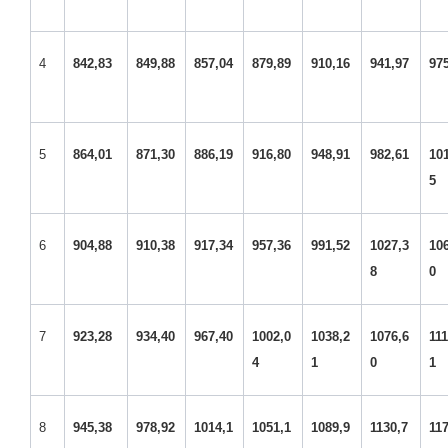
4
842,83
849,88
857,04
879,89
910,16
941,97
97
5
864,01
871,30
886,19
916,80
948,91
982,61
10
5
6
904,88
910,38
917,34
957,36
991,52
1027,3
10
8
0
7
923,28
934,40
967,40
1002,0
1038,2
1076,6
111
4
1
0
1
8
945,38
978,92
1014,1
1051,1
1089,9
1130,7
117