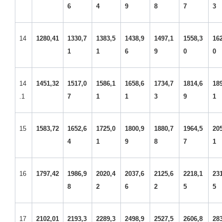
6
4
9
8
7
3
14
1280,41
1330,7
1383,5
1438,9
1497,1
1558,3
16
1
1
6
9
0
0
14
1451,32
1517,0
1586,1
1658,6
1734,7
1814,6
18
.1
7
1
1
3
9
1
15
1583,72
1652,6
1725,0
1800,9
1880,7
1964,5
20
4
1
9
8
7
1
16
1797,42
1986,9
2020,4
2037,6
2125,6
2218,1
23
8
2
6
2
5
5
17
2102,01
2193,3
2289,3
2498,9
2527,5
2606,8
28