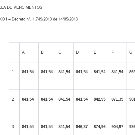
ELA DE VENCIMENTOS
O I – Decreto nº. 1.749/2013 de 14/05/2013
A
B
C
D
E
F
G
1
841,54
841,54
841,54
841,54
841,54
841,54
86
2
841,54
841,54
841,54
841,54
842,95
871,35
90
3
841,54
841,54
841,54
846,37
874,96
904,97
93