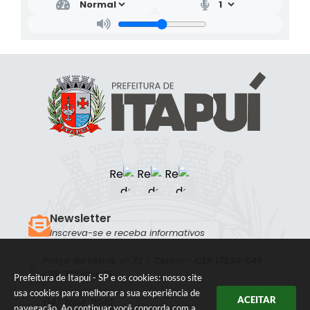
Newsletter
Inscreva-se e receba informativos
Praça da Matriz, n° 73 - Centro - CEP 17230-045
CEP: 17230-045
Prefeitura de Itapuí - SP e os cookies: nosso site
usa cookies para melhorar a sua experiência de
ACEITAR
(14) 3664-8040
navegação. Ao continuar você concorda com a