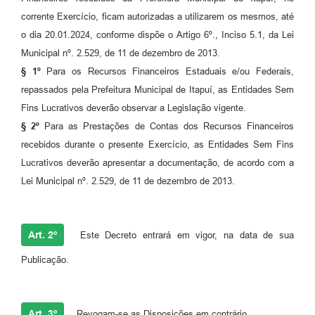
corrente Exercício, ficam autorizadas a utilizarem os mesmos, até
o dia 20.01.2024, conforme dispõe o Artigo 6º., Inciso 5.1, da Lei
Municipal nº. 2.529, de 11 de dezembro de 2013.
§ 1º
Para os Recursos Financeiros Estaduais e/ou Federais,
repassados pela Prefeitura Municipal de Itapuí, as Entidades Sem
Fins Lucrativos deverão observar a Legislação vigente.
§ 2º
Para as Prestações de Contas dos Recursos Financeiros
recebidos durante o presente Exercício, as Entidades Sem Fins
Lucrativos deverão apresentar a documentação, de acordo com a
Lei Municipal nº. 2.529, de 11 de dezembro de 2013.
Art. 2º
Este Decreto entrará em vigor, na data de sua
Publicação.
Art. 3º
Revogam-se as Disposições em contrário.