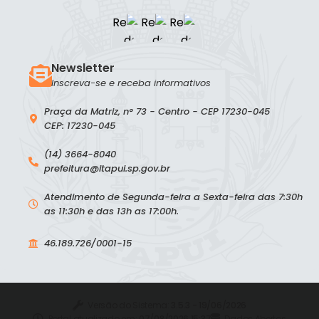
Newsletter
Inscreva-se e receba informativos
Praça da Matriz, n° 73 - Centro - CEP 17230-045
CEP: 17230-045
(14) 3664-8040
prefeitura@itapui.sp.gov.br
Atendimento de Segunda-feira a Sexta-feira das 7:30h
as 11:30h e das 13h as 17:00h.
46.189.726/0001-15
Versão do Sistema:
3.5.3 - 19/06/2026
Portal atualizado em:
07/08/2026 15:37
Dados Abertos