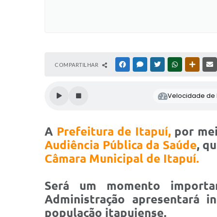
COMPARTILHAR
FACEBOOK
MESSENGER
TWITTER
WHATSAPP
OUTRAS
Velocidade de l
A
Prefeitura de Itapuí,
por me
Audiência Pública da Saúde
, q
Câmara Municipal de Itapuí.
Será um momento important
Administração apresentará i
população itapuiense.