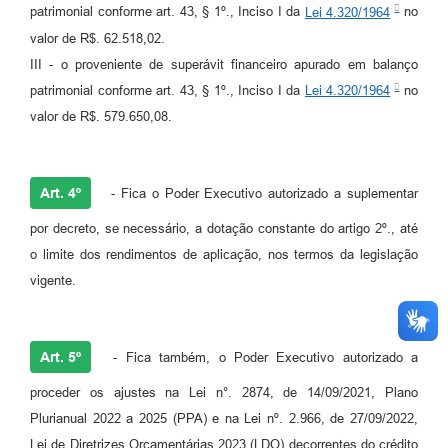
patrimonial conforme art. 43, § 1º., Inciso I da
Lei 4.320/1964
no
valor de R$. 62.518,02.
III - o proveniente de superávit financeiro apurado em balanço
patrimonial conforme art. 43, § 1º., Inciso I da
Lei 4.320/1964
no
valor de R$. 579.650,08.
Art. 4º
- Fica o Poder Executivo autorizado a suplementar
por decreto, se necessário, a dotação constante do artigo 2º., até
o limite dos rendimentos de aplicação, nos termos da legislação
vigente.
Art. 5º
- Fica também, o Poder Executivo autorizado a
proceder os ajustes na Lei n°. 2874, de 14/09/2021, Plano
Plurianual 2022 a 2025 (PPA) e na Lei nº. 2.966, de 27/09/2022,
Lei de Diretrizes Orçamentárias 2023 (LDO) decorrentes do crédito