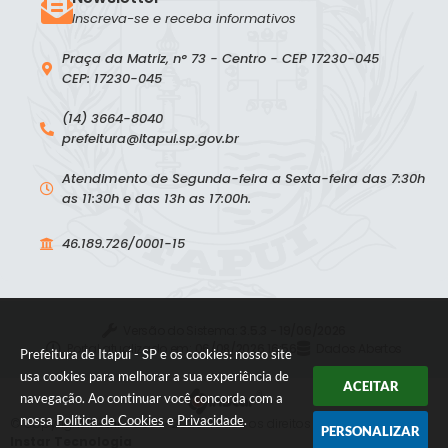
Inscreva-se e receba informativos
Praça da Matriz, n° 73 - Centro - CEP 17230-045
CEP: 17230-045
(14) 3664-8040
prefeitura@itapui.sp.gov.br
Atendimento de Segunda-feira a Sexta-feira das 7:30h
as 11:30h e das 13h as 17:00h.
46.189.726/0001-15
Versão do Sistema:
3.5.3 - 19/06/2026
Portal atualizado em:
06/08/2026 16:56
Dados Abertos
Prefeitura de Itapuí - SP e os cookies: nosso site
usa cookies para melhorar a sua experiência de
ACEITAR
navegação. Ao continuar você concorda com a
nossa
Política de Cookies
e
Privacidade
.
© Copyright Instar - 2006-2026. Todos os direitos reservados -
PERSONALIZAR
Instar Tecnologia