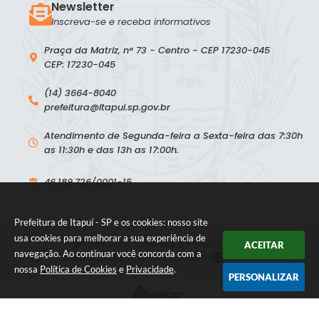
Newsletter
Inscreva-se e receba informativos
Praça da Matriz, n° 73 - Centro - CEP 17230-045
CEP: 17230-045
(14) 3664-8040
prefeitura@itapui.sp.gov.br
Atendimento de Segunda-feira a Sexta-feira das 7:30h
as 11:30h e das 13h as 17:00h.
46.189.726/0001-15
Prefeitura de Itapuí - SP e os cookies: nosso site
usa cookies para melhorar a sua experiência de
Versão do Sistema:
3.5.3 - 19/06/2026
ACEITAR
navegação. Ao continuar você concorda com a
Portal atualizado em:
07/08/2026 09:05
Dados Abertos
nossa
Política de Cookies
e
Privacidade
.
PERSONALIZAR
© Copyright Instar - 2006-2026. Todos os direitos reservados -