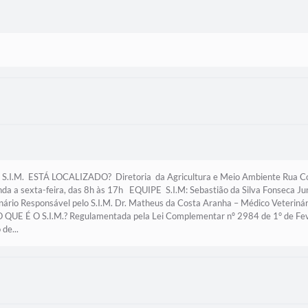
I.M. ESTÁ LOCALIZADO? Diretoria da Agricultura e Meio Ambiente Rua Cor
nda a sexta-feira, das 8h às 17h EQUIPE S.I.M: Sebastião da Silva Fonseca Jun
ário Responsável pelo S.I.M. Dr. Matheus da Costa Aranha – Médico Veterinário
QUE É O S.I.M.? Regulamentada pela Lei Complementar nº 2984 de 1° de Feve
de...