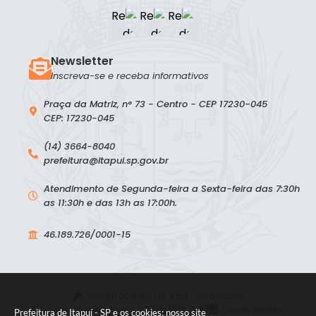
Newsletter
Inscreva-se e receba informativos
Praça da Matriz, n° 73 - Centro - CEP 17230-045
CEP: 17230-045
(14) 3664-8040
prefeitura@itapui.sp.gov.br
Atendimento de Segunda-feira a Sexta-feira das 7:30h
as 11:30h e das 13h as 17:00h.
46.189.726/0001-15
Versão do Sistema:
3.5.3 - 19/06/2026
Portal atualizado em:
07/08/2026 15:37
Dados Abertos
Prefeitura de Itapuí - SP e os cookies: nosso site