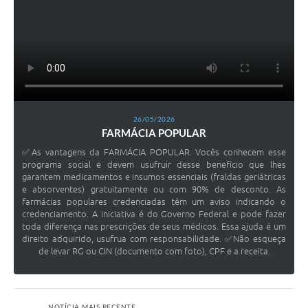
26/05/2026
FARMÁCIA POPULAR
✅As vantagens da FARMÁCIA POPULAR. Vocês conhecem esse
programa social e devem usufruir desse benefício que lhes
garantem medicamentos e insumos essenciais (fraldas geriátricas
e absorventes) gratuitamente ou com 90% de desconto. As
farmácias populares credenciadas têm um aviso indicando o
credenciamento. A iniciativa é do Governo Federal e pode fazer
toda diferença nas prescrições de seus médicos. Essa ajuda é um
direito adquirido, usufrua com responsabilidade. ✅Não esqueça
de levar RG ou CIN (documento com foto), CPF e a receita.
NOTÍCIA MAIS RECENTE