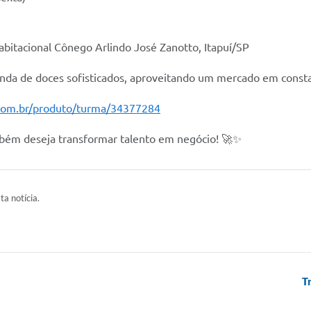
abitacional Cônego Arlindo José Zanotto, Itapuí/SP
venda de doces sofisticados, aproveitando um mercado em const
p.com.br/produto/turma/34377284
ém deseja transformar talento em negócio! 🚀✨
ta notícia.
T