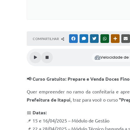
COMPARTILHAR
FACEBOOK
MESSENGER
TWITTER
WHATSAPP
OUTRAS
Velocidade de l
📢 Curso Gratuito: Prepare e Venda Doces Fino
Quer empreender no ramo da confeitaria e apren
Prefeitura de Itapuí
, traz para você o curso
"Pre
📅
Datas:
📌 15 e 16/04/2025 – Módulo de Gestão
📌 22 a 28/04/2025 – Módulo Técnico (segunda a s