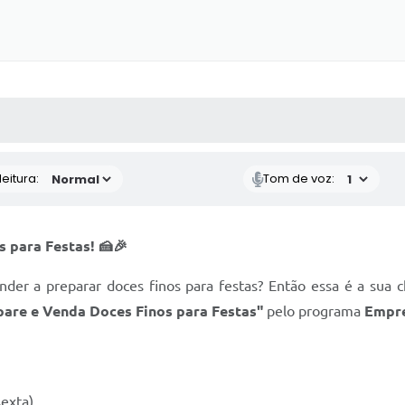
 MÍDIAS
RECEBA NOTÍCIAS
eitura:
Tom de voz:
s para Festas! 🍰🎉
der a preparar doces finos para festas? Então essa é a sua 
pare e Venda Doces Finos para Festas"
pelo programa
Empr
exta)