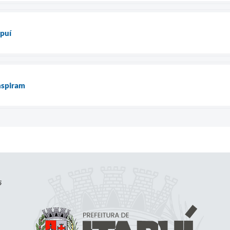
apuí
nspiram
5