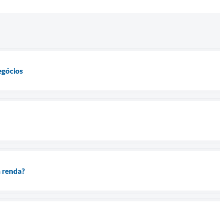
egócios
 renda?