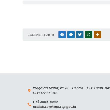
COMPARTILHAR
FACEBOOK
MESSENGER
TWITTER
WHATSAPP
OUTRAS
Praça da Matriz, n° 73 - Centro - CEP 17230-04
CEP: 17230-045
(14) 3664-8040
prefeitura@itapui.sp.gov.br