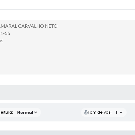
 AMARAL CARVALHO NETO
01-55
as
 MÍDIAS
eitura:
Tom de voz: