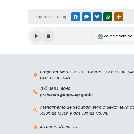
COMPARTILHAR
FACEBOOK
MESSENGER
TWITTER
WHATSAPP
OUTRAS
Velocidade de l
Praça da Matriz, n° 73 - Centro - CEP 17230-04
CEP: 17230-045
(14) 3664-8040
prefeitura@itapui.sp.gov.br
Atendimento de Segunda-feira a Sexta-feira d
7:30h as 11:30h e das 13h as 17:00h.
46.189.726/0001-15