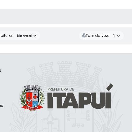
 MÍDIAS
eitura:
Tom de voz:
5
as