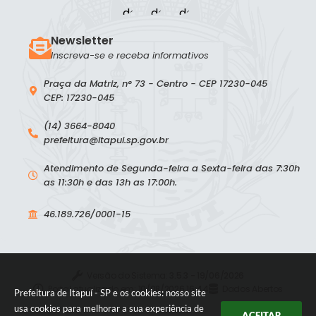
Newsletter
Inscreva-se e receba informativos
Praça da Matriz, n° 73 - Centro - CEP 17230-045
CEP: 17230-045
(14) 3664-8040
prefeitura@itapui.sp.gov.br
Atendimento de Segunda-feira a Sexta-feira das 7:30h
as 11:30h e das 13h as 17:00h.
46.189.726/0001-15
Versão do Sistema:
3.5.3 - 19/06/2026
Portal atualizado em:
10/08/2026 16:44
Dados Abertos
Prefeitura de Itapuí - SP e os cookies: nosso site
usa cookies para melhorar a sua experiência de
ACEITAR