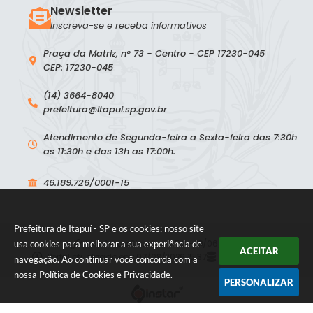
Newsletter
Inscreva-se e receba informativos
Praça da Matriz, n° 73 - Centro - CEP 17230-045
CEP: 17230-045
(14) 3664-8040
prefeitura@itapui.sp.gov.br
Atendimento de Segunda-feira a Sexta-feira das 7:30h
as 11:30h e das 13h as 17:00h.
46.189.726/0001-15
Prefeitura de Itapuí - SP e os cookies: nosso site
Versão do Sistema:
3.5.3 - 19/06/2026
usa cookies para melhorar a sua experiência de
ACEITAR
Portal atualizado em:
07/08/2026 15:37
Dados Abertos
navegação. Ao continuar você concorda com a
nossa
Política de Cookies
e
Privacidade
.
PERSONALIZAR
© Copyright Instar - 2006-2026. Todos os direitos reservados -