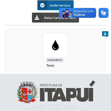
Avaliar Serviços
Baixar Carta de Serviços
PARA
SANEAMENTO
Teste