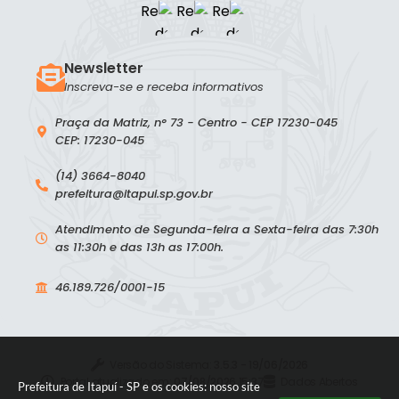
Newsletter
Inscreva-se e receba informativos
Praça da Matriz, n° 73 - Centro - CEP 17230-045
CEP: 17230-045
(14) 3664-8040
prefeitura@itapui.sp.gov.br
Atendimento de Segunda-feira a Sexta-feira das 7:30h
as 11:30h e das 13h as 17:00h.
46.189.726/0001-15
Versão do Sistema:
3.5.3 - 19/06/2026
Portal atualizado em:
07/08/2026 15:37
Dados Abertos
Prefeitura de Itapuí - SP e os cookies: nosso site