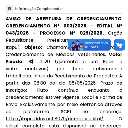
Informação Complementar
AVISO DE ABERTURA
DE
CREDENCIAMENTO
:
CREDENCIAMENTO Nº 00
3
/2026
- EDITAL Nº
043/2026 -
PROCESSO Nº 0
25
/2026
.
Órgão
Requisitante: Prefeitura Municipal de
Itapuí.
Objeto:
Chamamento Público para o
Credenciamento de Médicos Veterinários.
Valor
Fixado:
R$ 41,20 (quarenta e um Reais e
vinte centavos) por hora efetivamente
trabalhada. Início do Recebimento de Propostas: A
partir das 08:00 do dia 08/05/2026. Prazo de
Inscrição: Fluxo contínuo enquanto o
credenciamento estiver vigente. Local e Forma de
Envio: Exclusivamente por meio eletrônico através
da plataforma SCPI no endereço:
http://itapui.ddns.net:8079/comprasedital/.
O
edital completo está disponível no endereço: