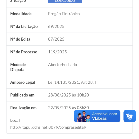
Situação
CONCLUÍDO
Modalidade
Pregão Eletrônico
Nº da Licitação
69/2025
Nº do Edital
87/2025
Nº do Processo
119/2025
Modo de
Aberto-Fechado
Disputa
Amparo Legal
Lei 14.133/2021, Art 28, I
Publicado em
28/08/2025 às 10h20
Realização em
22/09/2025 às 08h30
Local
http://itapui.ddns.net:8079/comprasedital/