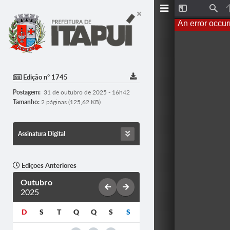
T
F
o
i
An error occur
g
n
g
d
l
e
S
i
d
Edição nº 1745
e
b
Postagem:
31 de outubro de 2025 - 16h42
a
r
Tamanho:
2 páginas (125,62 KB)
Assinatura Digital
Edições Anteriores
Outubro
2025
D
S
T
Q
Q
S
S