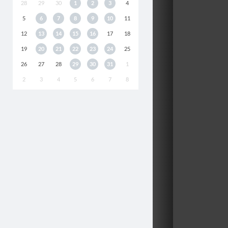
28
29
30
1
2
3
4
5
6
7
8
9
10
11
12
13
14
15
16
17
18
19
20
21
22
23
24
25
26
27
28
29
30
31
1
2
3
4
5
6
7
8