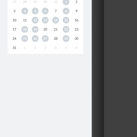
27
28
29
30
31
1
2
3
4
5
6
7
8
9
10
11
12
13
14
15
16
17
18
19
20
21
22
23
24
25
26
27
28
29
30
31
1
2
3
4
5
6