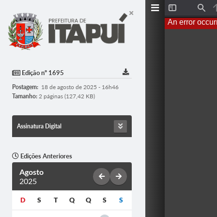
T
F
o
i
An error occur
g
n
g
d
l
e
S
i
d
Edição nº 1695
e
b
Postagem:
18 de agosto de 2025 - 16h46
a
r
Tamanho:
2 páginas (127,42 KB)
Assinatura Digital
Edições Anteriores
Agosto
2025
D
S
T
Q
Q
S
S