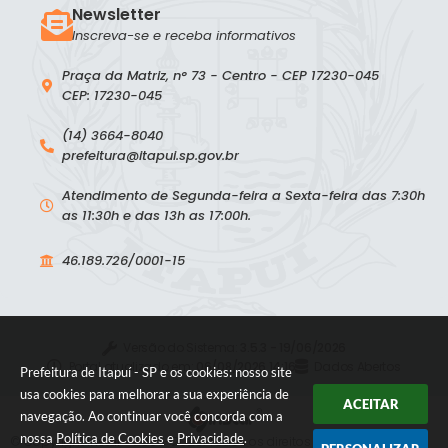
Newsletter
Inscreva-se e receba informativos
Praça da Matriz, n° 73 - Centro - CEP 17230-045
CEP: 17230-045
(14) 3664-8040
prefeitura@itapui.sp.gov.br
Atendimento de Segunda-feira a Sexta-feira das 7:30h
as 11:30h e das 13h as 17:00h.
46.189.726/0001-15
Versão do Sistema:
3.5.3 - 19/06/2026
Portal atualizado em:
06/08/2026 14:16
Dados Abertos
Prefeitura de Itapuí - SP e os cookies: nosso site
usa cookies para melhorar a sua experiência de
ACEITAR
navegação. Ao continuar você concorda com a
nossa
Política de Cookies
e
Privacidade
.
© Copyright Instar - 2006-2026. Todos os direitos reservados -