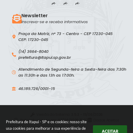
Newsletter
Inscreva-se e receba informativos
Praça da Matriz, n° 73 - Centro - CEP 17230-045
CEP: 17230-045
(14) 3664-8040
prefeitura@itapui.sp.gov.br
Atendimento de Segunda-feira a Sexta-feira das 7:30h
as 11:30h e das 13h as 17:00h.
46.189.726/0001-15
Versão do Sistema:
3.5.3 - 19/06/2026
Portal atualizado em:
07/08/2026 15:37
Dados Abertos
Prefeitura de Itapuí - SP e os cookies: nosso site
usa cookies para melhorar a sua experiência de
ACEITAR