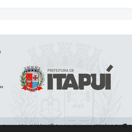
5
as
o Sistema:
3.5.3 - 19/06/2026
Portal atualizado em:
07/08/2026 15:37
D