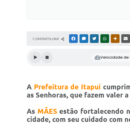
COMPARTILHAR
FACEBOOK
MESSENGER
TWITTER
WHATSAPP
OUTRAS
Velocidade de l
A
Prefeitura de Itapui
cumprime
as Senhoras, que fazem valer a
As
MÃES
estão fortalecendo n
cidade, com seu cuidado com n