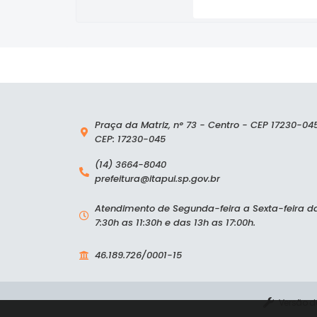
Praça da Matriz, n° 73 - Centro - CEP 17230-04
CEP: 17230-045
(14) 3664-8040
prefeitura@itapui.sp.gov.br
Atendimento de Segunda-feira a Sexta-feira d
7:30h as 11:30h e das 13h as 17:00h.
46.189.726/0001-15
Versão d