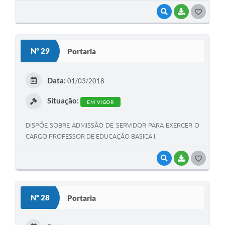
VISUALIZAR
BAIXAR
G
O
S
Nº 29
Portaria
T
E
Data:
01/03/2018
I
Situação:
EM VIGOR
DISPÕE SOBRE ADMISSÃO DE SERVIDOR PARA EXERCER O
CARGO PROFESSOR DE EDUCAÇÃO BASICA I.
VISUALIZAR
BAIXAR
G
O
S
Nº 28
Portaria
T
E