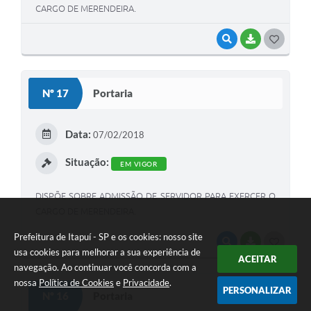
CARGO DE MERENDEIRA.
VISUALIZAR
BAIXAR
G
O
S
Nº 17
Portaria
T
E
Data:
07/02/2018
I
Situação:
EM VIGOR
DISPÕE SOBRE ADMISSÃO DE SERVIDOR PARA EXERCER O
CARGO DE MERENDEIRA.
Prefeitura de Itapuí - SP e os cookies: nosso site
VISUALIZAR
BAIXAR
G
usa cookies para melhorar a sua experiência de
ACEITAR
O
navegação. Ao continuar você concorda com a
nossa
Política de Cookies
e
Privacidade
.
S
PERSONALIZAR
Nº 16
Portaria
T