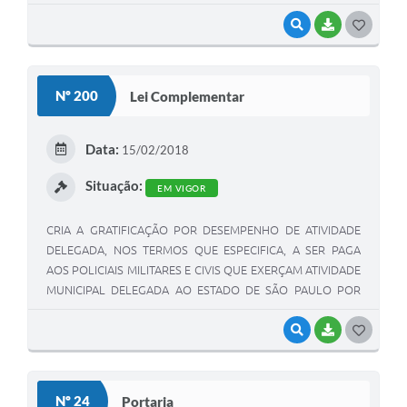
VISUALIZAR
BAIXAR
G
O
S
Nº 200
Lei Complementar
T
E
Data:
15/02/2018
I
Situação:
EM VIGOR
CRIA A GRATIFICAÇÃO POR DESEMPENHO DE ATIVIDADE
DELEGADA, NOS TERMOS QUE ESPECIFICA, A SER PAGA
AOS POLICIAIS MILITARES E CIVIS QUE EXERÇAM ATIVIDADE
MUNICIPAL DELEGADA AO ESTADO DE SÃO PAULO POR
MEIO DE CONVÊNIO CELEBRADO A SER CELEBRADO COM
O MUNICÍPIO DE ITAPUÍ
VISUALIZAR
BAIXAR
G
O
S
Nº 24
Portaria