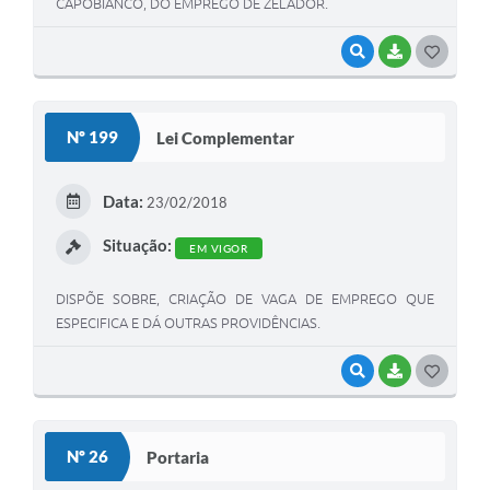
CAPOBIANCO, DO EMPREGO DE ZELADOR.
VISUALIZAR
BAIXAR
G
O
S
Nº 199
Lei Complementar
T
E
Data:
23/02/2018
I
Situação:
EM VIGOR
DISPÕE SOBRE, CRIAÇÃO DE VAGA DE EMPREGO QUE
ESPECIFICA E DÁ OUTRAS PROVIDÊNCIAS.
VISUALIZAR
BAIXAR
G
O
S
Nº 26
Portaria
T