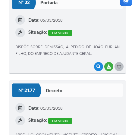
Nº 32
Portaria
T
E
Data:
05/03/2018
I
Situação:
EM VIGOR
DISPÕE SOBRE DEMISSÃO, A PEDIDO DE JOÃO FURLAN
FILHO, DO EMPREGO DE AJUDANTE GERAL.
VISUALIZAR
BAIXAR
G
O
S
Nº 2177
Decreto
T
E
Data:
01/03/2018
I
Situação:
EM VIGOR
ABRE NO ORÇAMENTO VIGENTE, CREDITO ADICIONAL