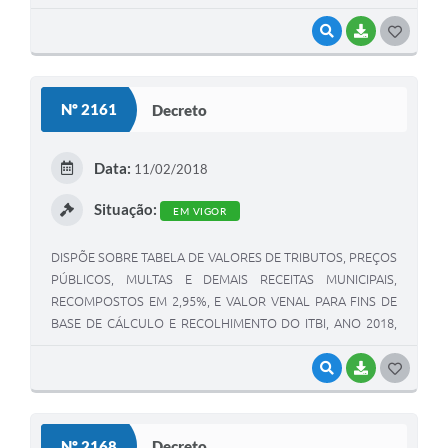
VISUALIZAR
BAIXAR
G
O
S
Nº 2161
Decreto
T
E
Data:
11/02/2018
I
Situação:
EM VIGOR
DISPÕE SOBRE TABELA DE VALORES DE TRIBUTOS, PREÇOS
PÚBLICOS, MULTAS E DEMAIS RECEITAS MUNICIPAIS,
RECOMPOSTOS EM 2,95%, E VALOR VENAL PARA FINS DE
BASE DE CÁLCULO E RECOLHIMENTO DO ITBI, ANO 2018,
CONFORME DE ACORDO COM A MÉDIA ACUMULADA DO
INDICE IPCA/IBGE DO ANO DE 2017 E DÁ OUTRAS
VISUALIZAR
BAIXAR
G
PROVIDÊNCIAS.
O
S
Nº 2168
Decreto