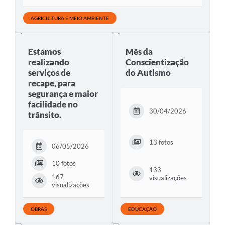
AGRICULTURA E MEIO AMBIENTE
Estamos
Mês da
realizando
Conscientização
serviços de
do Autismo
recape, para
segurança e maior
facilidade no
30/04/2026
trânsito.
13 fotos
06/05/2026
10 fotos
133
167
visualizações
visualizações
OBRAS
EDUCAÇÃO