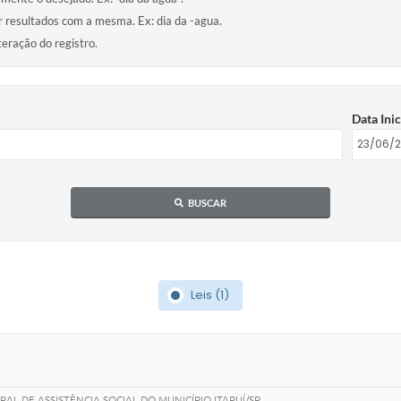
ir resultados com a mesma. Ex: dia da -agua.
teração do registro.
Data Inic
BUSCAR
Leis (1)
L DE ASSISTÊNCIA SOCIAL DO MUNICÍPIO ITAPUÍ/SP