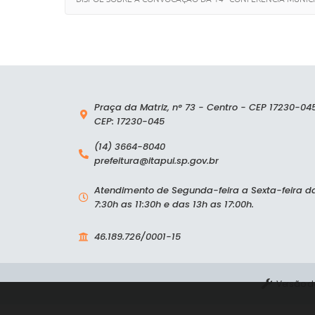
Praça da Matriz, n° 73 - Centro - CEP 17230-04
CEP: 17230-045
(14) 3664-8040
prefeitura@itapui.sp.gov.br
Atendimento de Segunda-feira a Sexta-feira d
7:30h as 11:30h e das 13h as 17:00h.
46.189.726/0001-15
Versão d