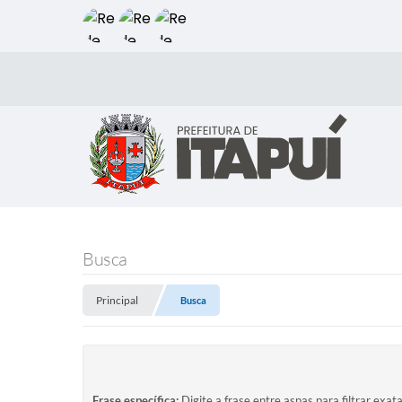
Busca
Principal
Busca
Frase específica:
Digite a frase entre aspas para filtrar exat