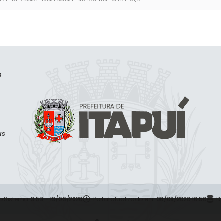
5
as
o Sistema:
3.5.3 - 19/06/2026
Portal atualizado em:
06/08/2026 16:56
D